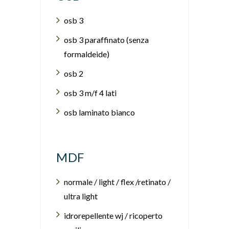
osb 3
osb 3 paraffinato (senza
formaldeide)
osb 2
osb 3 m/f 4 lati
osb laminato bianco
MDF
normale / light / flex /retinato /
ultra light
idrorepellente wj / ricoperto