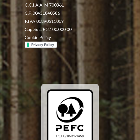
C.C.I.A.A. M 700361
C.F. 00431840586
P.IVA 00890511009
Cap.Soc: € 3.100.000,00
Cookie Policy